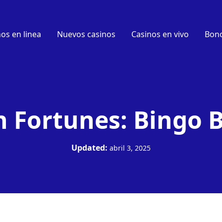
os en linea
Nuevos casinos
Casinos en vivo
Bon
 Fortunes: Bingo 
Updated:
abril 3, 2025