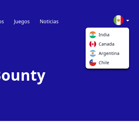
os
Juegos
Noticias
India
Canada
Argentina
Chile
Bounty