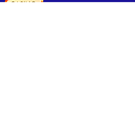
Bienvenido a Casino Online In, la máxima autoridad en
los mejores Casinos Online de México. Encuentre
reseñas exclusivas de casino, bonos y más
Enlaces rápidos
Bonos
Casinos en vivo
Sitemap
Reseñas de casinos
Novibet
Spin Casino