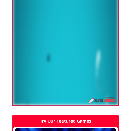
Try Our Featured Games