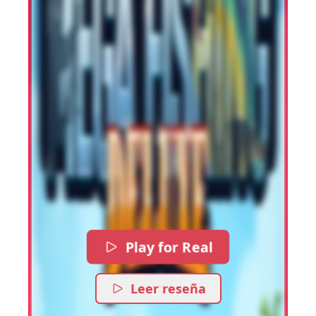
Play for Real
Leer reseña