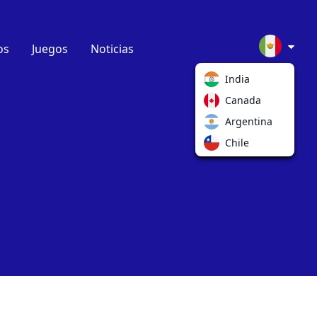
os
Juegos
Noticias
India
Canada
Argentina
Chile