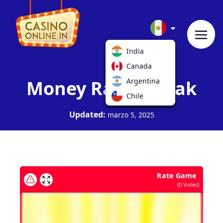
India
Canada
Money Raid Kodiak
Argentina
Chile
Updated:
marzo 5, 2025
Rate Game
(
0
Votes)