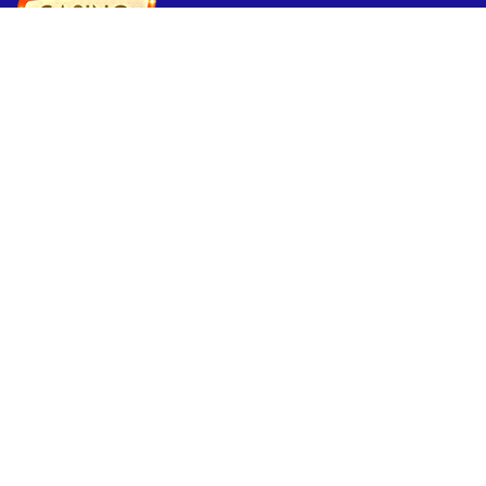
Bienvenido a Casino Online In, la máxima autoridad en
los mejores Casinos Online de México. Encuentre
reseñas exclusivas de casino, bonos y más
Enlaces rápidos
Bonos
Casinos en vivo
Sitemap
Reseñas de casinos
Novibet
Spin Casino