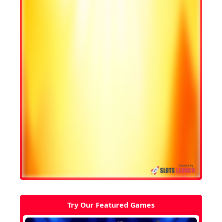
Try Our Featured Games