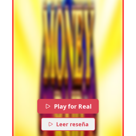
Play for Real
Leer reseña