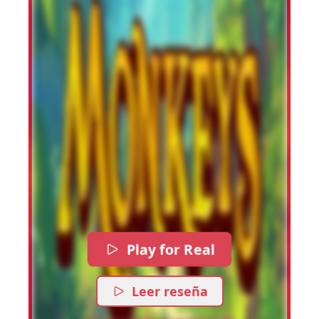
Play for Real
Leer reseña