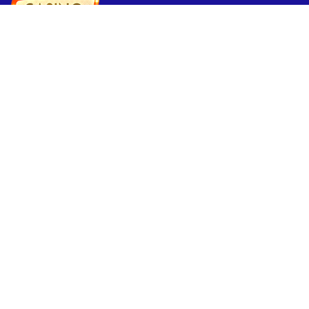
Bienvenido a Casino Online In, la máxima autoridad en
los mejores Casinos Online de México. Encuentre
reseñas exclusivas de casino, bonos y más
Enlaces rápidos
Bonos
Casinos en vivo
Sitemap
Reseñas de casinos
Novibet
Spin Casino