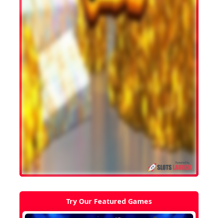
Try Our Featured Games