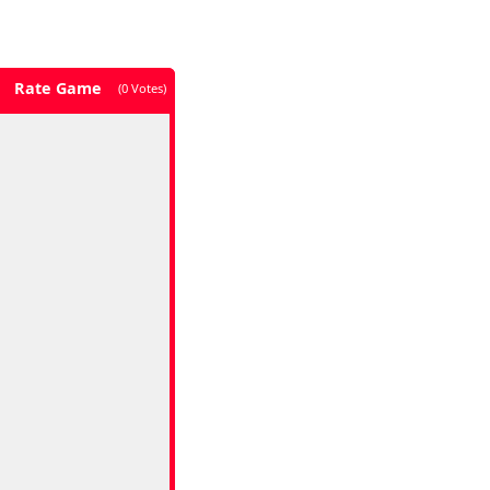
Rate Game
(
0
Votes)