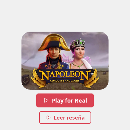
Play for Real
Leer reseña