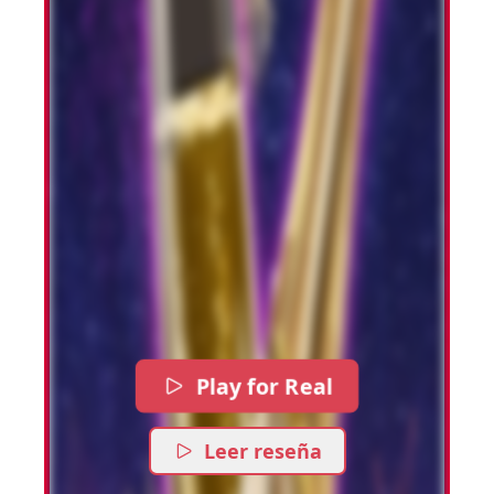
Play for Real
Leer reseña