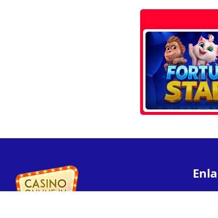
Enla
Bonos
Bienvenido a Casino Online In, la
Casino