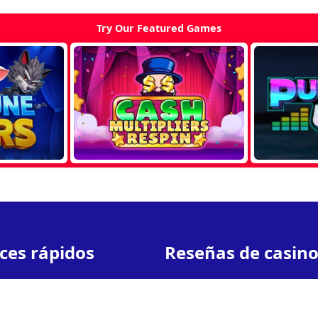
Try Our Featured Games
ces rápidos
Reseñas de casin
Novibet
s en vivo
Spin Casino