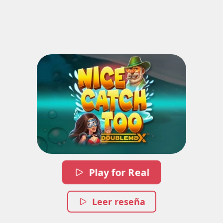
Play for Real
Leer reseña