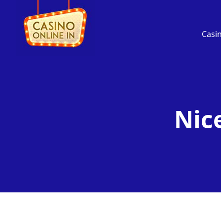
Casin
Nic