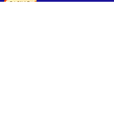
Bienvenido a Casino Online In, la máxima autoridad en
los mejores Casinos Online de México. Encuentre
reseñas exclusivas de casino, bonos y más
Enlaces rápidos
Bonos
Casinos en vivo
Sitemap
Reseñas de casinos
Novibet
Spin Casino