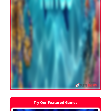
Try Our Featured Games