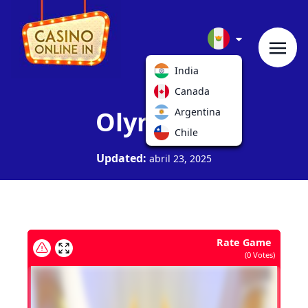
India
Canada
Olympigs
Argentina
Chile
Updated:
abril 23, 2025
Rate Game
(
0
Votes)