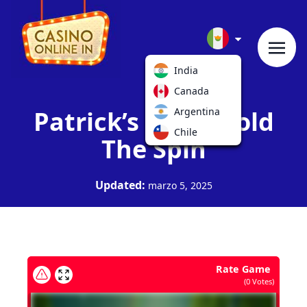
India
Canada
Patrick’s Luck: Hold
Argentina
Chile
The Spin
Updated:
marzo 5, 2025
Rate Game
(
0
Votes)