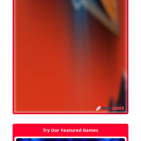
Try Our Featured Games