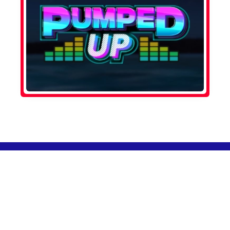
Bienvenido a Casino Online In, la máxima autoridad en