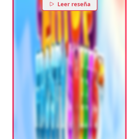
Leer reseña