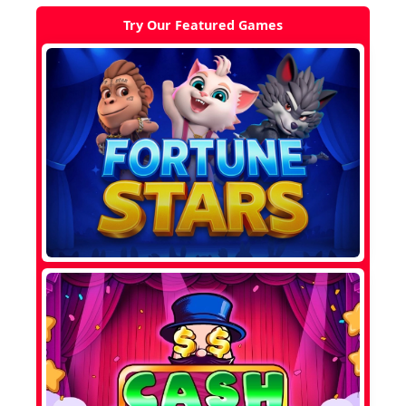
Try Our Featured Games