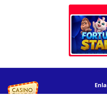
Enla
Bonos
Bienvenido a Casino Online In, la
Casino