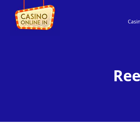
Casin
Ree