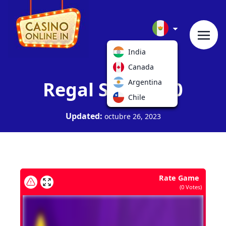
India
Canada
Regal Spins 100
Argentina
Chile
Updated:
octubre 26, 2023
Rate Game
(
0
Votes)