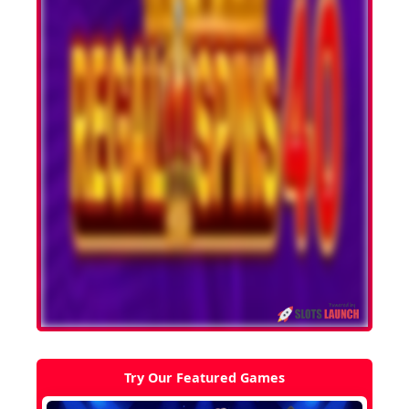
Try Our Featured Games