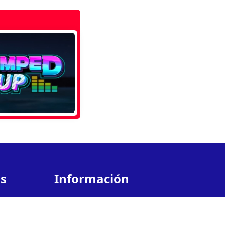
os
Información
Casinos en linea
Nuevos casinos