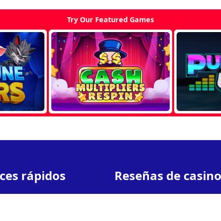
Try Our Featured Games
ces rápidos
Reseñas de casin
Novibet
s en vivo
Spin Casino