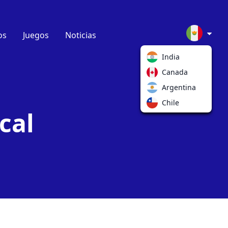
os
Juegos
Noticias
India
Canada
Argentina
Chile
cal