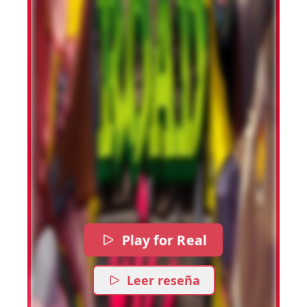
Play for Real
Leer reseña