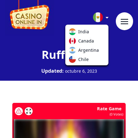
India
Canada
Ruff Heist
Argentina
Chile
Updated:
octubre 6, 2023
Rate Game
(
0
Votes)