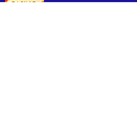
Bienvenido a Casino Online In, la máxima autoridad en
los mejores Casinos Online de México. Encuentre
reseñas exclusivas de casino, bonos y más
Enlaces rápidos
Bonos
Casinos en vivo
Sitemap
Reseñas de casinos
Novibet
Spin Casino