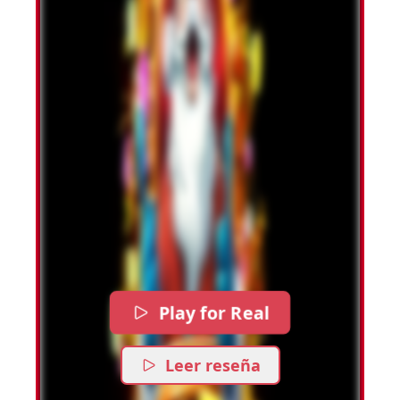
Play for Real
Leer reseña