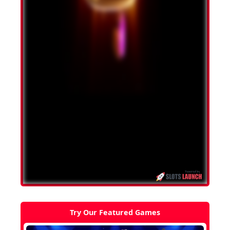
Try Our Featured Games