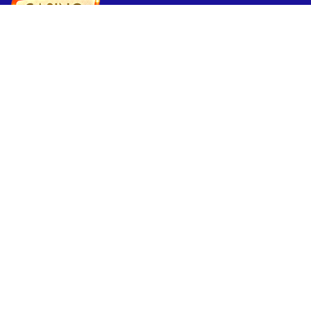
Bienvenido a Casino Online In, la máxima autoridad en
los mejores Casinos Online de México. Encuentre
reseñas exclusivas de casino, bonos y más
Enlaces rápidos
Bonos
Casinos en vivo
Sitemap
Reseñas de casinos
Novibet
Spin Casino