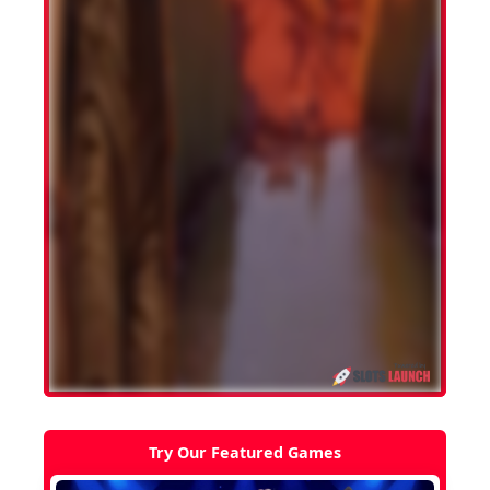
Try Our Featured Games