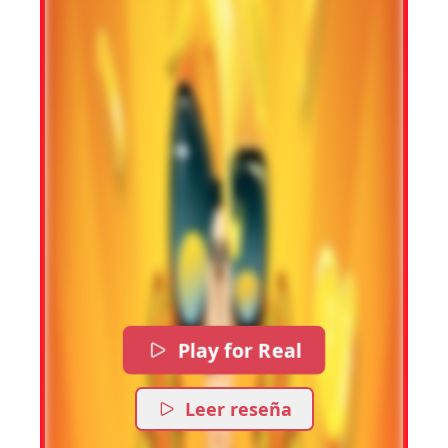
Play for Real
Leer reseña