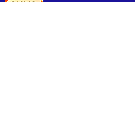
Bienvenido a Casino Online In, la máxima autoridad en
los mejores Casinos Online de México. Encuentre
reseñas exclusivas de casino, bonos y más
Enlaces rápidos
Bonos
Casinos en vivo
Sitemap
Reseñas de casinos
Novibet
Spin Casino