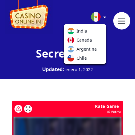
India
Canada
Secret Shop
Argentina
Chile
Updated:
enero 1, 2022
Rate Game
(
0
Votes)