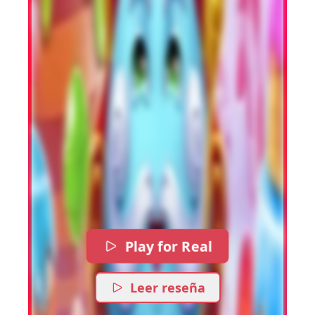
Play for Real
Leer reseña