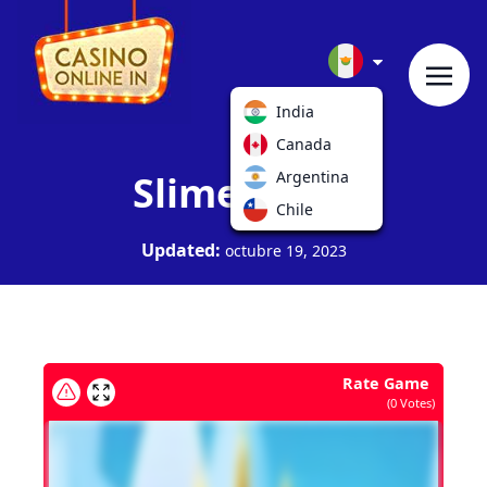
India
Canada
Slime Party
Argentina
Chile
Updated:
octubre 19, 2023
Rate Game
(
0
Votes)