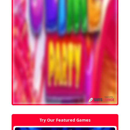
Try Our Featured Games