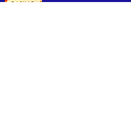
Bienvenido a Casino Online In, la máxima autoridad en
los mejores Casinos Online de México. Encuentre
reseñas exclusivas de casino, bonos y más
Enlaces rápidos
Bonos
Casinos en vivo
Sitemap
Reseñas de casinos
Novibet
Spin Casino