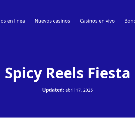
os en linea
Nuevos casinos
Casinos en vivo
Bon
Spicy Reels Fiesta
Updated:
abril 17, 2025