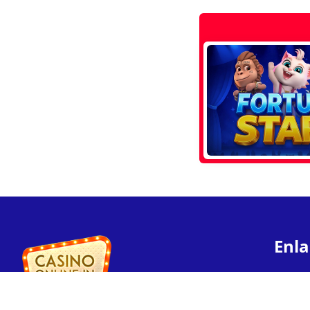
Enla
Bonos
Bienvenido a Casino Online In, la
Casino