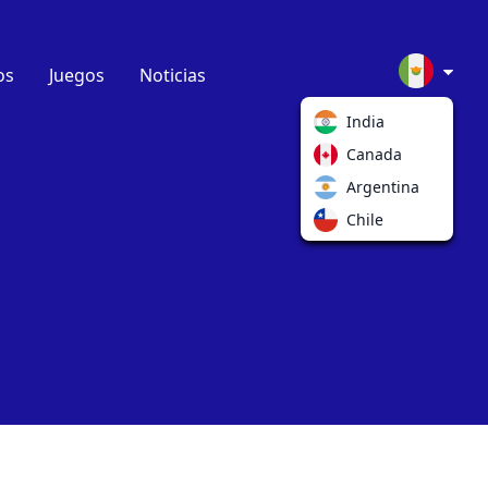
os
Juegos
Noticias
India
Canada
Argentina
Chile