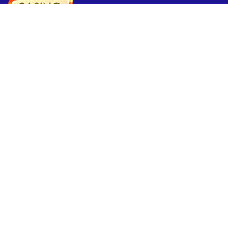
Bienvenido a Casino Online In, la máxima autoridad en
los mejores Casinos Online de México. Encuentre
reseñas exclusivas de casino, bonos y más
Enlaces rápidos
Bonos
Casinos en vivo
Sitemap
Reseñas de casinos
Novibet
Spin Casino