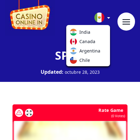
India
Canada
SPQR
Argentina
Chile
Updated:
octubre 28, 2023
Rate Game
(
0
Votes)