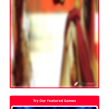
Try Our Featured Games