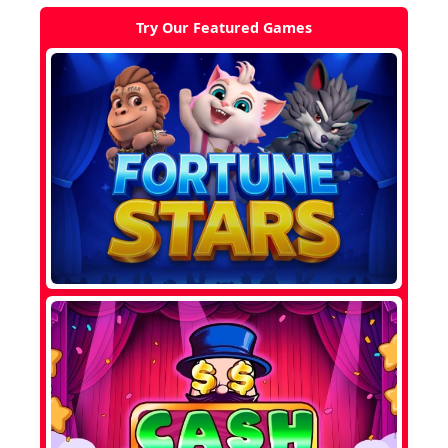
Try Our Featured Games