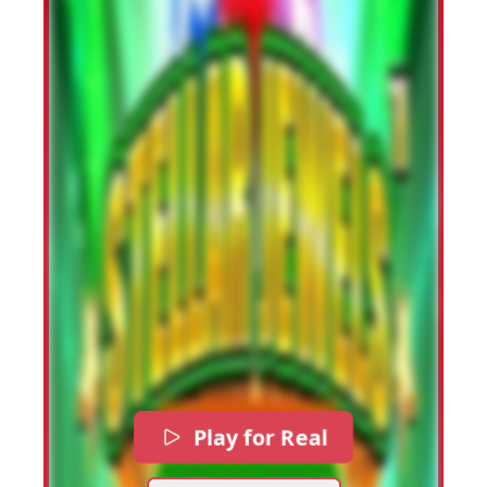
Play for Real