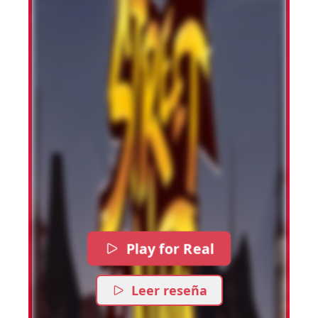
Play for Real
Leer reseña