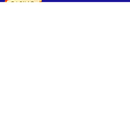
Bienvenido a Casino Online In, la máxima autoridad en
los mejores Casinos Online de México. Encuentre
reseñas exclusivas de casino, bonos y más
Enlaces rápidos
Bonos
Casinos en vivo
Sitemap
Reseñas de casinos
Novibet
Spin Casino