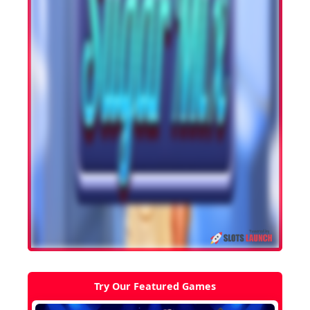
Try Our Featured Games