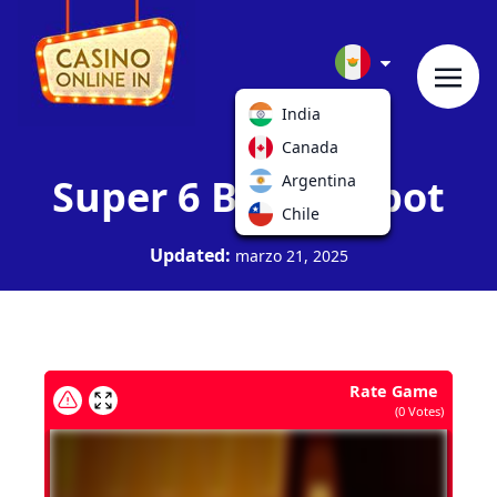
India
Canada
Super 6 Bee Jackpot
Argentina
Chile
Updated:
marzo 21, 2025
Rate Game
(
0
Votes)