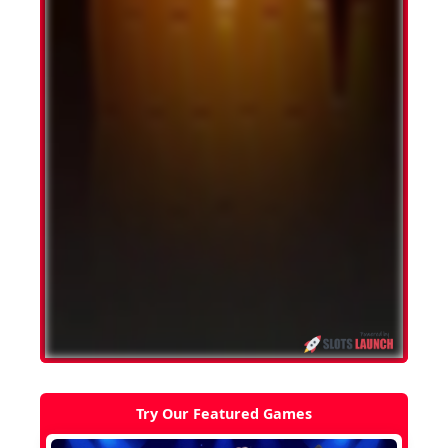
Try Our Featured Games