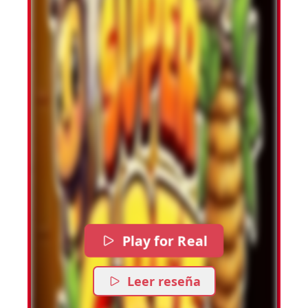
Play for Real
Leer reseña