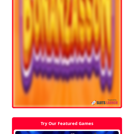
Try Our Featured Games