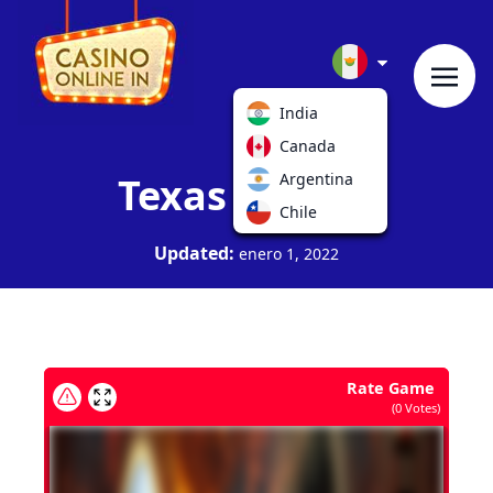
India
Canada
Texas Tycoon
Argentina
Chile
Updated:
enero 1, 2022
Rate Game
(
0
Votes)