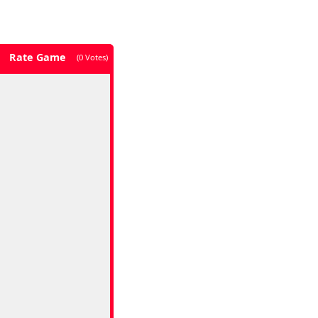
Rate Game
(
0
Votes)