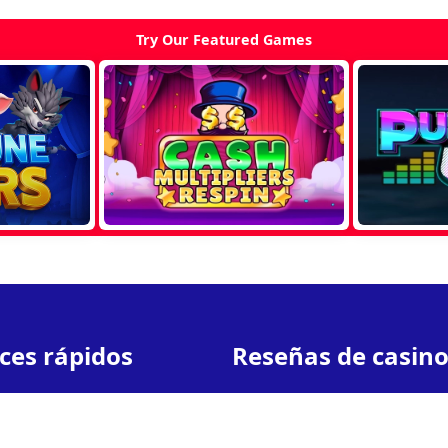
Try Our Featured Games
ces rápidos
Reseñas de casin
Novibet
s en vivo
Spin Casino