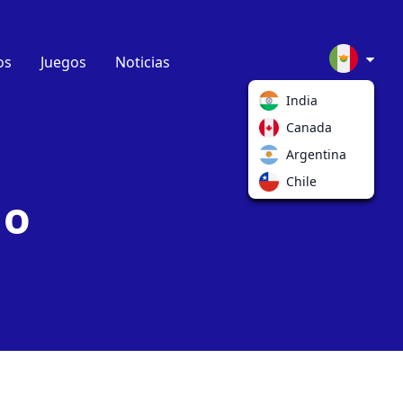
os
Juegos
Noticias
India
Canada
Argentina
Chile
no