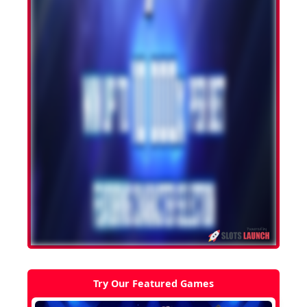
Try Our Featured Games