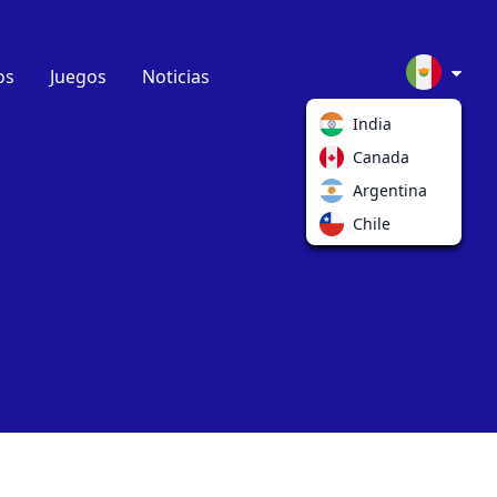
os
Juegos
Noticias
India
Canada
Argentina
Chile