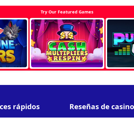
Try Our Featured Games
ces rápidos
Reseñas de casin
Novibet
s en vivo
Spin Casino