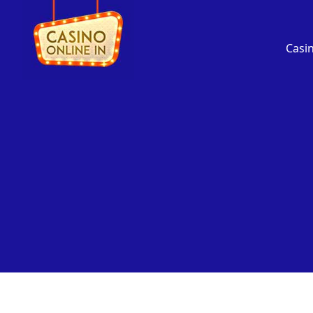
Casin