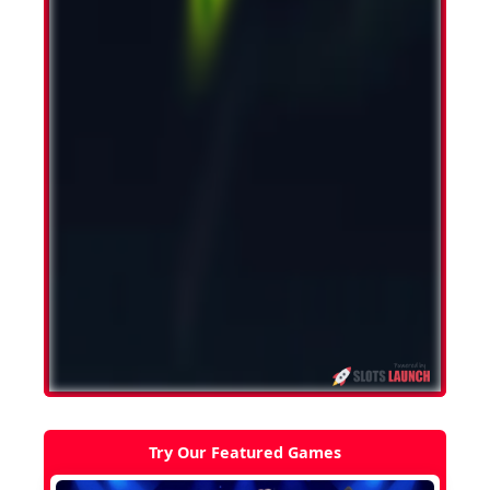
Try Our Featured Games