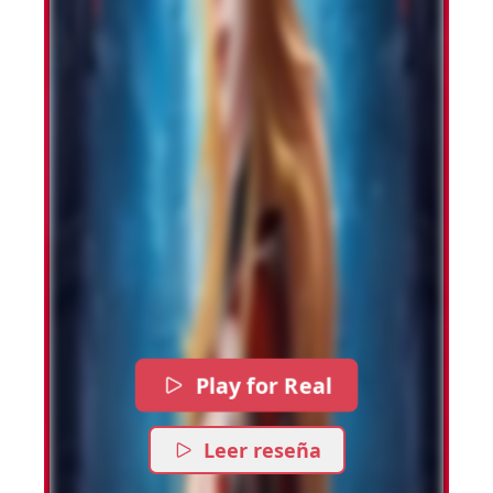
Play for Real
Leer reseña