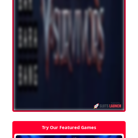
Try Our Featured Games