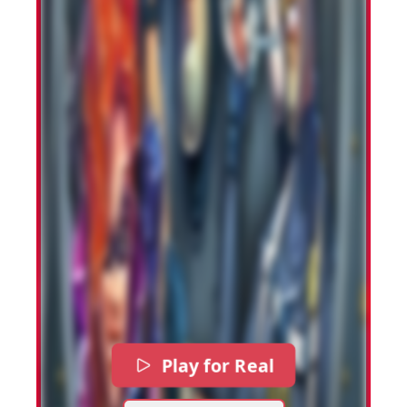
Play for Real