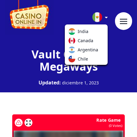
India
Canada
Vault Cracker
Argentina
Chile
Megaways
Updated:
diciembre 1, 2023
Rate Game
(
0
Votes)