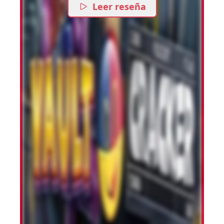
Leer reseña