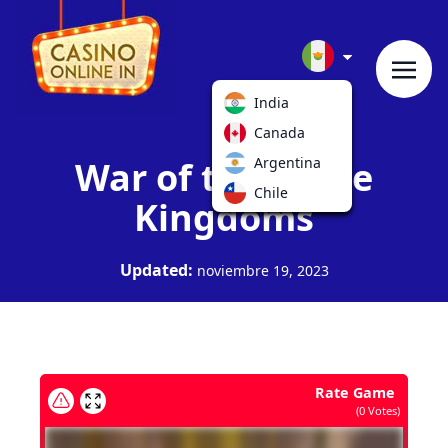
India
Canada
War of the Three
Argentina
Chile
Kingdoms
Updated:
noviembre 19, 2023
Rate Game
(
0
Votes)