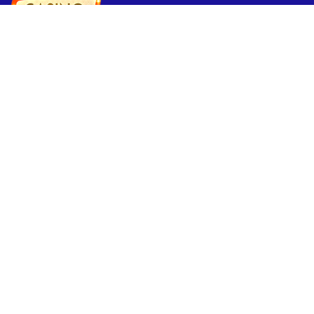
Bienvenido a Casino Online In, la máxima autoridad en
los mejores Casinos Online de México. Encuentre
reseñas exclusivas de casino, bonos y más
Enlaces rápidos
Bonos
Casinos en vivo
Sitemap
Reseñas de casinos
Novibet
Spin Casino