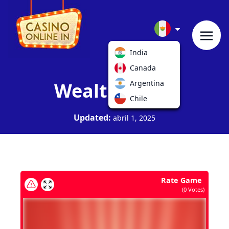
India
Canada
Wealthy Frog
Argentina
Chile
Updated:
abril 1, 2025
Rate Game
(
0
Votes)