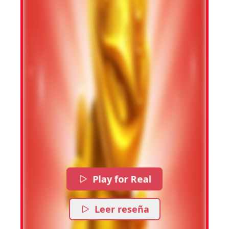
Play for Real
Leer reseña