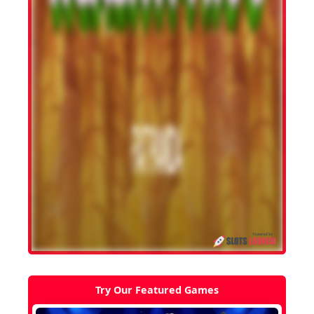
Try Our Featured Games