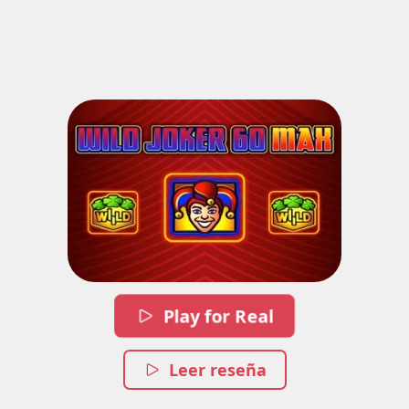
Play for Real
Leer reseña