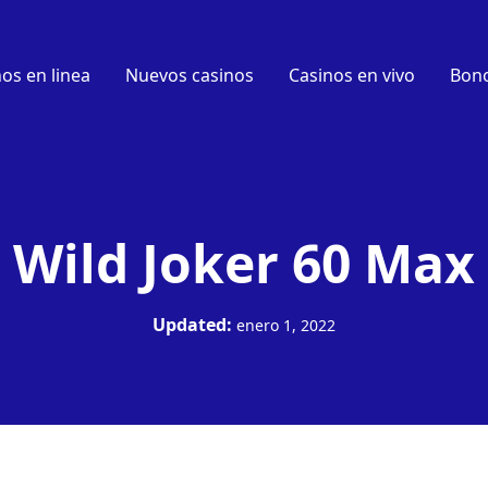
os en linea
Nuevos casinos
Casinos en vivo
Bon
Wild Joker 60 Max
Updated:
enero 1, 2022