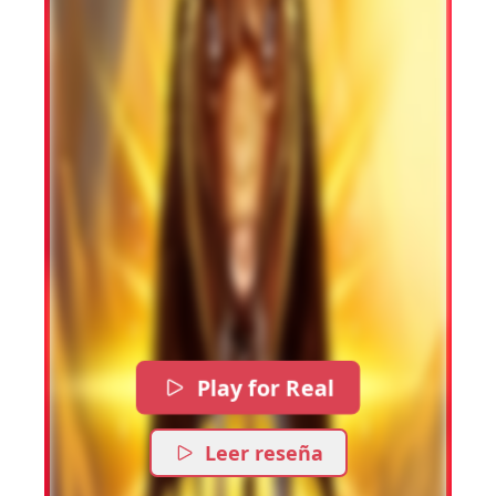
Play for Real
Leer reseña