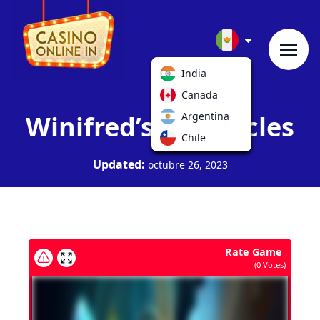
India
Canada
Winifred’s Chronicles
Argentina
Chile
Updated:
octubre 26, 2023
Rate Game
(
0
Votes)