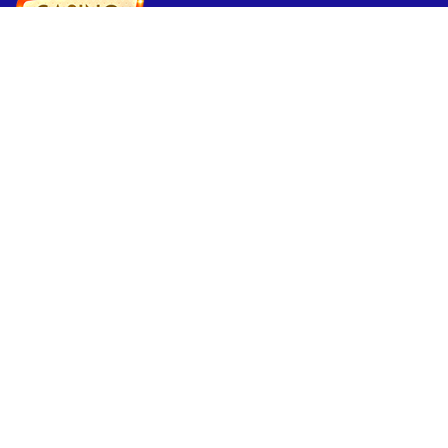
Bienvenido a Casino Online In, la máxima autoridad en
los mejores Casinos Online de México. Encuentre
reseñas exclusivas de casino, bonos y más
Enlaces rápidos
Bonos
Casinos en vivo
Sitemap
Reseñas de casinos
Novibet
Spin Casino