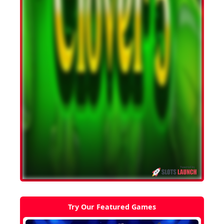
Try Our Featured Games