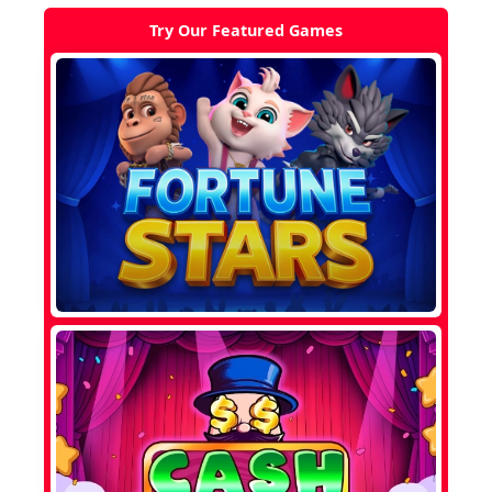
Try Our Featured Games