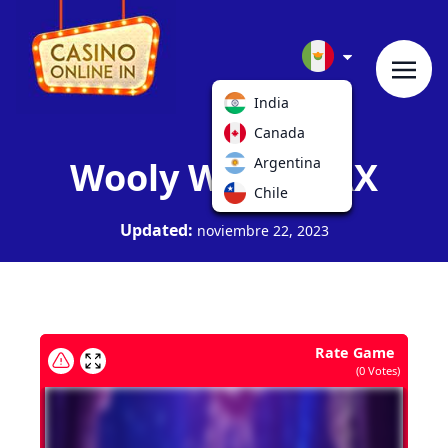
India
Canada
Wooly Wilds MAX
Argentina
Chile
Updated:
noviembre 22, 2023
Rate Game
(
0
Votes)