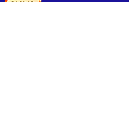
Bienvenido a Casino Online In, la máxima autoridad en
los mejores Casinos Online de México. Encuentre
reseñas exclusivas de casino, bonos y más
Enlaces rápidos
Bonos
Casinos en vivo
Sitemap
Reseñas de casinos
Novibet
Spin Casino